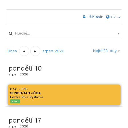
Přihlásit
CZ
Nejbližší dny
Dnes
srpen 2026
pondělí
10
srpen
2026
6:50 - 8:15
SUNDO/TAO JÓGA
Lenka Riva Ryšková
volno
pondělí
17
srpen
2026