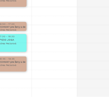
drea Peciarová
16:50 - 17:20
HNIKY pre ženy a deti 30 minút
drea Peciarová
17:30 - 18:30
FYZIO JOGA
drea Peciarová
18:45 - 19:35
HNIKY pre ženy a deti 50 minút
drea Peciarová