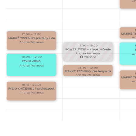
An
MÄKKÉ TEC
17:00 - 17:50
An
MÄKKÉ TECHNIKY pre ženy a deti 50 minút
Andrea Peciarová
17:30 - 18:20
POWER FYZIO - silové cvičenie
Andrea Peciarová
An
18:00 - 19:00
zrušené
FYZIO JOGA
Andrea Peciarová
18:30 - 19:00
MÄKKÉ TECHNIKY pre ženy a deti 30 minút
Andrea Peciarová
MÄKKÉ TEC
An
19:15 - 20:05
FYZIO CVIČENIE s fyzioterapeutkou 50 minút
Andrea Peciarová