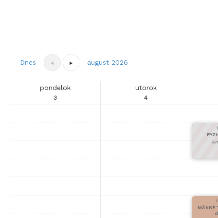
Dnes
august 2026
pondelok
utorok
3
4
FYZI
An
1
MÄKKÉ T
d