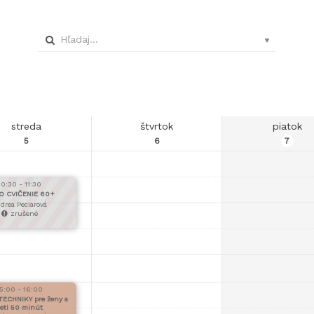
streda
štvrtok
piatok
5
6
7
10:30 - 11:30
O CVIČENIE 60+
drea Peciarová
zrušené
5:00 - 16:00
ECHNIKY pre ženy a
eti 50 minút