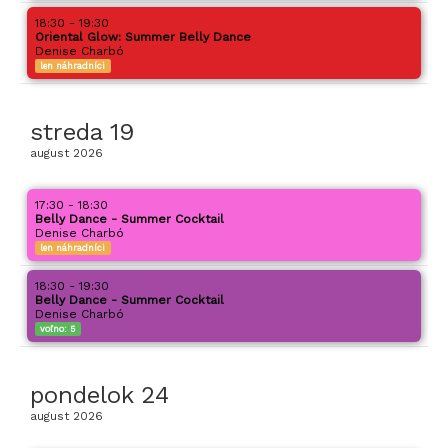
18:30 - 19:30
Oriental Glow: Summer Belly Dance
Denise Charbó
len náhradníci
streda
19
august
2026
17:30 - 18:30
Belly Dance - Summer Cocktail
Denise Charbó
len náhradníci
18:30 - 19:30
Belly Dance - Summer Cocktail
Denise Charbó
voľno:
5
pondelok
24
august
2026