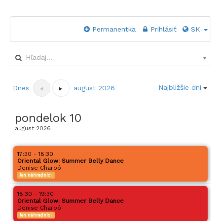
Permanentka
Prihlásiť
SK
Najbližšie dni
Dnes
august 2026
pondelok
10
august
2026
17:30 - 18:30
Oriental Glow: Summer Belly Dance
Denise Charbó
len náhradníci
18:30 - 19:30
Oriental Glow: Summer Belly Dance
Denise Charbó
len náhradníci