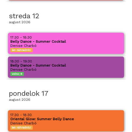
streda
12
august
2026
17:30 - 18:30
Belly Dance - Summer Cocktail
Denise Charbó
len náhradníci
18:30 - 19:30
Belly Dance - Summer Cocktail
Denise Charbó
voľno:
6
pondelok
17
august
2026
17:30 - 18:30
Oriental Glow: Summer Belly Dance
Denise Charbó
len náhradníci