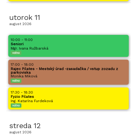
utorok
11
august
2026
10:00 - 11:00
Seniori
Mgr. Ivana Ružbarská
voľno
17:00 - 18:00
Rajec Pilates - Mestský úrad -zasadačka / vstup zozadu z
parkoviska
Monika Miková
voľno
17:30 - 18:30
Fyzio Pilates
Ing. Katarína Furdeková
voľno
streda
12
august
2026