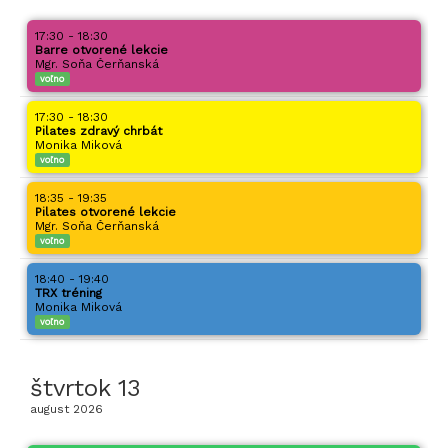
17:30 - 18:30
Barre otvorené lekcie
Mgr. Soňa Čerňanská
voľno
17:30 - 18:30
Pilates zdravý chrbát
Monika Miková
voľno
18:35 - 19:35
Pilates otvorené lekcie
Mgr. Soňa Čerňanská
voľno
18:40 - 19:40
TRX tréning
Monika Miková
voľno
štvrtok
13
august
2026