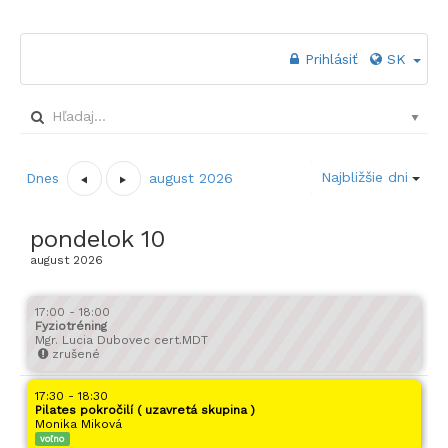
Prihlásiť
SK
Najbližšie dni
Dnes
august 2026
pondelok
10
august
2026
17:00 - 18:00
Fyziotréning
Mgr. Lucia Dubovec cert.MDT
zrušené
17:30 - 18:30
Pilates pokročilí ( uzavretá skupina )
Monika Miková
voľno