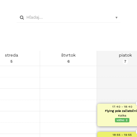
streda
štvrtok
piatok
5
6
7
17:40 - 18:40
Flying pole začiatoční
Katka
voľno:
2
18:55 - 19:55