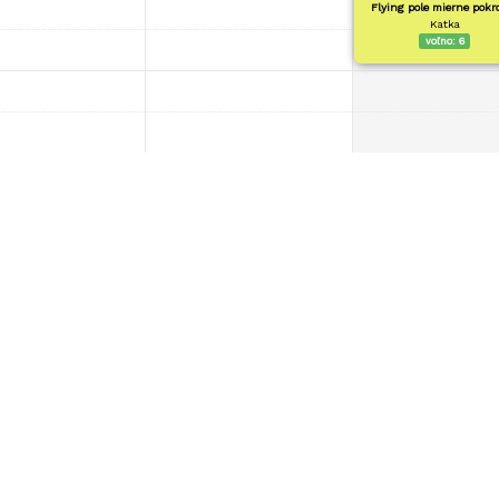
Flying pole mierne pokro
Katka
voľno:
6