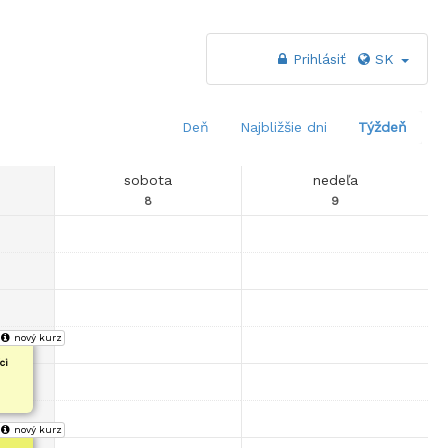
Prihlásiť
SK
Deň
Najbližšie dni
Týždeň
sobota
nedeľa
8
9
nový kurz
ci
nový kurz