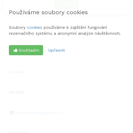
Přihlásit
Používáme soubory cookies
Soubory
cookies
používáme k zajištění fungování
rezervačního systému a anonymní analýze návštěvnosti.
Souhlasím
Upřesnit
Joga-Valmez
Cookies
Kontakt
luciestecova@seznam.cz
Calendiari