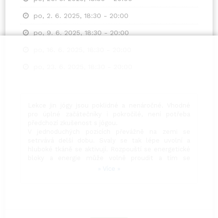
po, 2. 6. 2025, 18:30 - 20:00
po, 9. 6. 2025, 18:30 - 20:00
po, 16. 6. 2025, 18:30 - 20:00
po, 23. 6. 2025, 18:30 - 20:00
Lekce jin jógy jsou poklidné a nenáročné. Vhodné
pro úplné začátečníky i pokročilé, není potřeba
předchozí zkušenost s jógou.
V jednoduchých pozicích převážně na zemi se
setrvává delší dobu. Svaly se tak lépe uvolní a
hluboké tkáně se aktivují. Rozpouští se energetické
bloky a energie může volně proudit a tím se
ozdravují také vnitřní orgány.
» Více »