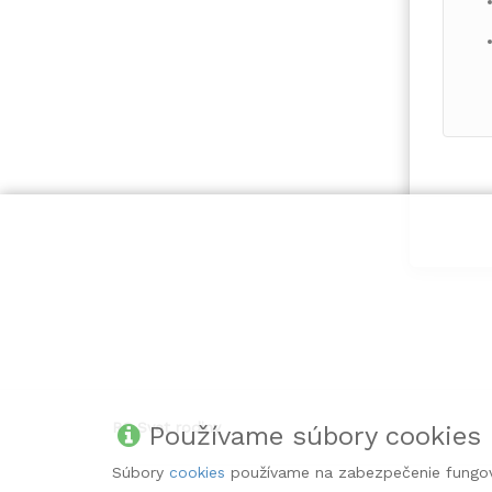
Mát
Zľav
Pros
RC Svet rodiny
Používame súbory cookies
Súbory
cookies
používame na zabezpečenie fungov