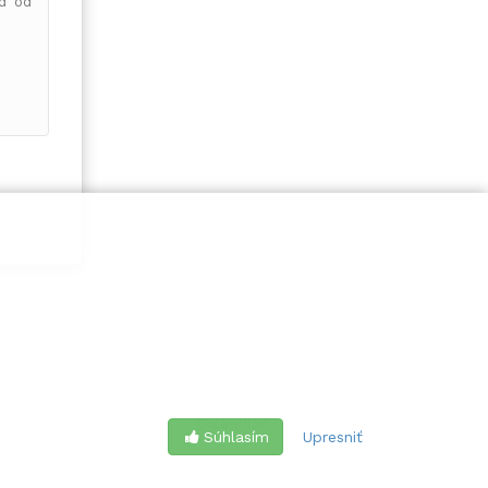
od od
ri.
ky sú
ity a
Calendiari
Súhlasím
Upresniť