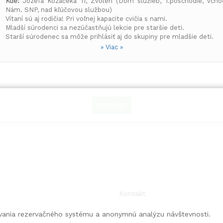
Kde:
Jozefa Kozáčeka 11, Zvolen (Dom služieb, 1.poschodie, vch
Nám. SNP, nad kľúčovou službou)
Vítaní sú aj rodičia! Pri voľnej kapacite cvičia s nami.
Mladší súrodenci sa nezúčastňujú lekcie pre staršie deti.
Starší súrodenec sa môže prihlásiť aj do skupiny pre mladšie deti.
Prihlásenie súrodencov na rovnakú lekciu môže byť v jednom formulá
» Viac »
Podložky na jogu, jogové bloky, masážne loptičky a ostatné pomôc
k dispozícii.
e záujem o
KURZ Brain jogy
za zvýhodnenú cenu?
a a termíny -
viac info 0915 202 983.
Kedy:
Piatky o 16:00 pre deti vo veku 5+ rokov
Čo vás čaká:
8 lekcií + 2 náhradné lekcie (po 45 min.) + aktiv
Prihlásiť
materiály na cvičenie doma
ím, informujte sa u inštruktorky - 0915 202 983
Kontakt
ania rezervačného systému a anonymnú analýzu návštevnosti.