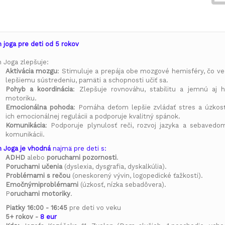
n joga pre deti od 5 rokov
n Joga zlepšuje:
Aktivácia mozgu
:
Stimuluje a prepája obe mozgové hemisféry, čo ve
lepšiemu
sústredeniu
,
pamäti
a
schopnosti učiť sa
.
Pohyb a koordinácia
:
Zlepšuje
rovnováhu
,
stabilitu
a
jemnú aj h
motoriku
.
Emocionálna pohod
a
:
Pomáha deťom lepšie zvládať
stres
a
úzkos
ich
emocionálnej regulácii
a podporuje kvalitný
spánok
.
Komunikácia
:
Podporuje
plynulosť reči
,
rozvoj jazyka
a
sebavedom
komunikácii
.
n Joga je
vhodná
najmä pre deti s:
ADHD
alebo
poruchami
pozornosti
.
Poruchami
učenia
(dyslexia, dysgrafia, dyskalkúlia).
Problémami s
rečou
(oneskorený vývin, logopedické ťažkosti).
Emočnými
problémami
(úzkosť, nízka sebadôvera).
P
oruchami
motoriky
.
Piatky
16:00 - 16:45
pre deti vo veku
5+ rokov -
8 eur