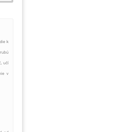
die k
rubú
ť
, učí
ie v