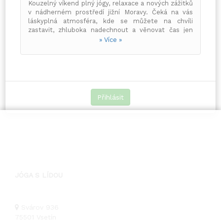
Kouzelný víkend plný jógy, relaxace a nových zážitků
v nádherném prostředí jižní Moravy. Čeká na vás
láskyplná atmosféra, kde se můžete na chvíli
zastavit, zhluboka nadechnout a věnovat čas jen
sobě.
» Více »
V ceně pobytu vás čeká:
4 komplexní jógové bloky (vinyasa jóga, qi-
gong, fyzioterapeutická jóga s pomůckami,
relaxační techniky včetně jóga nidry)
Ubytování ve čtyřlůžkových pokojích s
Přihlásit
ledničkou a varnou konvicí
Polopenze od pátečního večera do nedělní
snídaně
Relaxace ve vířivce a vyhřívaném venkovním
bazénu
Procházka mezi vinicemi
Večerní posezení ve vinném sklípku
Cena: 5.000 Kč
JÓGA S LÍDOU
Přijeďte si odpočinout, načerpat novou energii a
poznat nové přátele s podobnými zájmy. Společně
vytvoříme prostor, kde se budete cítit příjemně a
uvolněně, a odkud se budete vracet s úsměvem na
Svárov 936
tváři a lehkostí v duši. Těšíme se na společné
75501
Vsetín