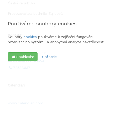
chvíle!
Česká republika
S láskou Lída a Gabča
Provozovatel: Ludmila Zajícová
Používáme soubory cookies
Kontakt
Soubory
cookies
používáme k zajištění fungování
rezervačního systému a anonymní analýze návštěvnosti.
www.jogaslidou.cz
Souhlasím
Upřesnit
li.lida@seznam.cz
725386371
Calendiari
www.calendiari.com