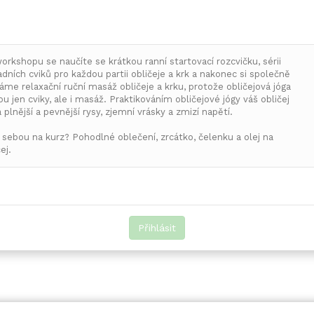
orkshopu se naučíte se krátkou ranní startovací rozcvičku, sérii
adních cviků pro každou partii obličeje a krk a nakonec si společně
áme relaxační ruční masáž obličeje a krku, protože obličejová jóga
ou jen cviky, ale i masáž. Praktikováním obličejové jógy váš obličej
á plnější a pevnější rysy, zjemní vrásky a zmizí napětí.
 sebou na kurz? Pohodlné oblečení, zrcátko, čelenku a olej na
ej.
Přihlásit