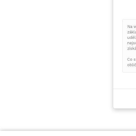
Na w
zákl
uděl
nejs
získ
Co s
oblič