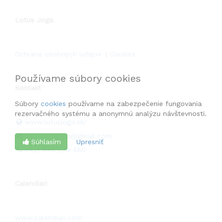
*Budovanie vnútorných zdrojov pre dlhodobú prax
bez vyhorenia.
Lotus Joga
Ochrana osobných údajov
|
Cookies
Používame súbory cookies
Kontakt
Súbory
cookies
používame na zabezpečenie fungovania
rezervačného systému a anonymnú analýzu návštevnosti.
www.lotusjoga.sk/
info.lotusjoga@gmail.com
Súhlasím
Upresniť
+421 948 029 480
Calendiari
www.calendiari.com