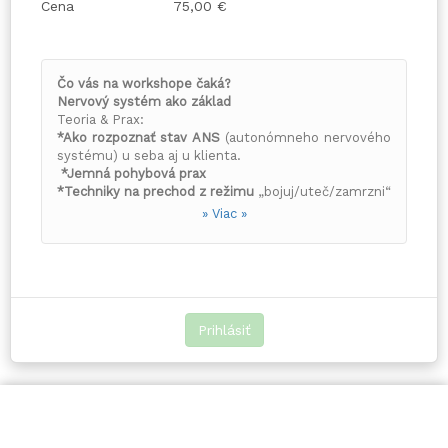
Cena
75,00 €
Čo vás na workshope čaká?
Nervový systém ako základ
Teoria & Prax:
*Ako rozpoznať stav ANS
(autonómneho nervového
systému) u seba aj u klienta.
*Jemná pohybová prax
*Techniky na prechod z režimu
„bojuj/uteč/zamrzni“
do stavu hlbokej regenerácie.
» Viac »
*Umenie vnímavého dotyku
(Hands-on):
*Pre bodyworkerov
:
Ako a prečo sa dotýkať neinvazívne, aby tkanivo
odpovedalo uvoľnením.
*Pre jogínov
:
Ako asistovať v pozíciách s rešpektom k
Prihlásiť
tekutinovému telu.
Ako v praxi pracovať mentálne, aby bolo telo v
pozíciách "doma" v bezpečí a zároveň fyzickej
aktivite.
*Hygiena terapeuta a lektora
(Self-care):
*Ako si udržať vlastný „stred“
nevyčerpať sa prácou
s ľuďmi, ale byť ňou motivovaný a podporený.