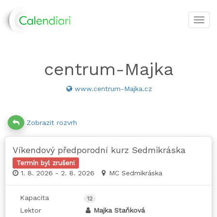
Toggl
navig
centrum-Majka
www.centrum-Majka.cz
Zobrazit rozvrh
Víkendový předporodní kurz Sedmikráska
Termín byl zrušen!
1. 8. 2026 - 2. 8. 2026
MC Sedmikráska
Kapacita
12
Lektor
Majka Staňková