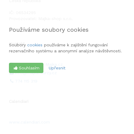
Česká republika
IČ: 06534295
Provozovatel: Majka-shop s.r.o.
Používáme soubory cookies
Kontakt
Soubory
cookies
používáme k zajištění fungování
rezervačního systému a anonymní analýze návštěvnosti.
www.centrum-Majka.cz
Souhlasím
Upřesnit
info@majka-kurzy.cz
774 115 319
Calendiari
www.calendiari.com