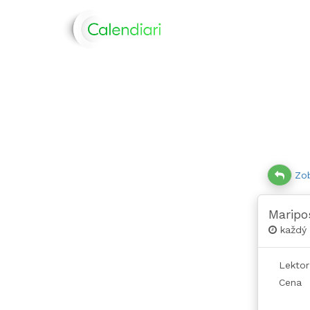
Zob
Maripo
každý 
Lektor
Cena