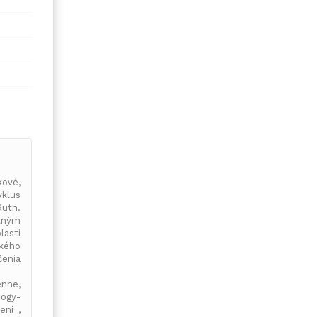
kové,
yklus
uth.
elným
asti
ského
enia
enne,
jógy-
ení ,