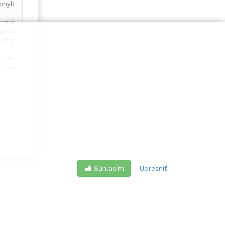
pohyb
orené
ejšie
adriť
 viac
uhu,
Súhlasím
Upresniť