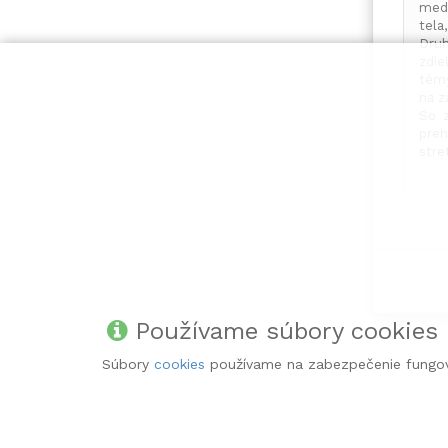
medi
tela
Druh
zdie
témy
na z
So z
pre
stre
Používame súbory cookies
Súbory
cookies
používame na zabezpečenie fungov