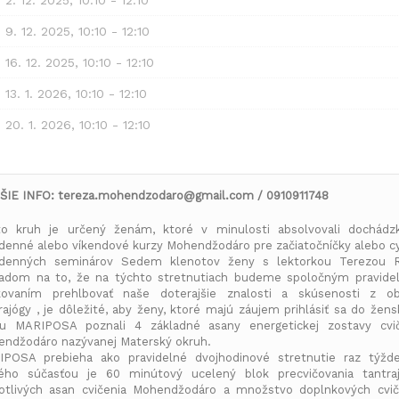
, 9. 12. 2025, 10:10 - 12:10
, 16. 12. 2025, 10:10 - 12:10
, 13. 1. 2026, 10:10 - 12:10
, 20. 1. 2026, 10:10 - 12:10
ŠIE INFO: tereza.mohendzodaro@gmail.com / 0910911748
o kruh je určený ženám, ktoré v minulosti absolvovali dochádz
denné alebo víkendové kurzy Mohendžodáro pre začiatočníčky alebo c
odenných seminárov Sedem klenotov ženy s lektorkou Terezou R
adom na to, že na týchto stretnutiach budeme spoločným pravid
kovaním prehlbovať naše doterajšie znalosti a skúsenosti z obl
rajógy , je dôležité, aby ženy, ktoré majú záujem prihlásiť sa do žen
hu MARIPOSA poznali 4 základné asany energetickej zostavy cvič
ndžodáro nazývanej Materský okruh.
POSA prebieha ako pravidelné dvojhodinové stretnutie raz týžd
ého súčasťou je 60 minútový ucelený blok precvičovania tantra
otlivých asan cvičenia Mohendžodáro a množstvo doplnkových cvič