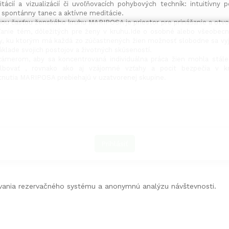
tácií a vizualizácií či uvoľňovacích pohybových techník: intuitívny 
, spontánny tanec a aktívne meditácie.
ou časťou ženského kruhu MARIPOSA je priestor pre prinášanie a otv
ľanie tém, dôležitých pre ženy v kruhu.Ide o osobné alebo všeobecn
, ku ktorým má každá zo zúčastnených žien možnosť slobodne sa vyj
áklade svojich postojov a životných skúseností.
ámerom, aby sa koncentrovaná individuálna práca žien mohla stále
hlbovať , rovnako ako aj vzájomné vzťahy a pocit bezpečia v kr
tnutia MARIPOSA prebiehajú v uzatvorenej skupine.
Prihlásiť
ania rezervačného systému a anonymnú analýzu návštevnosti.