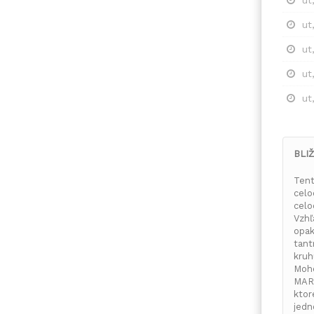
ut
ut
ut
ut
BLIŽ
Tent
celo
cel
Vzhľ
opa
tant
kru
Mohe
MARI
ktor
jedn