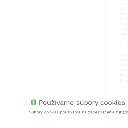
zapo
bole
bude
posi
clin
Celú
najv
Kurz
Výho
Drží
zľav
zdra
Kurz
Kata
Používame súbory cookies
Súbory
cookies
používame na zabezpečenie fungov