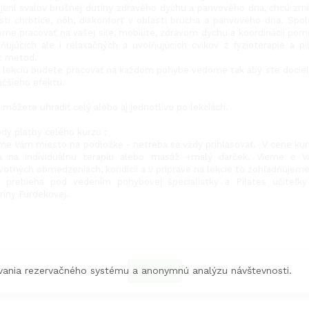
jení svalov brušnej dutiny zdravého dychu a panvového dna, chcú zmi
sti chrbtice, nôh, diskonfort v oblasti brucha a panvového dna. Spo
me pracovať na vašej sile, mobilite, zdravom dychu a koordinácii po
lňujúcich ale i relaxačných a uvoľňujúcich cvikov z fyzioterapie a pi
ic metod.
 lekciu budete pracovať na každom pohybe vedome tak aby ste docieli
äčšieho efektu.
 môžete uhradiť celý alebo aj jednotlivo po lekciách.
dy platby celého kurzu :
me Vám miesto na podložke - netreba sa vždy prihlasovať. V cene kur
a na individuálnu terapiu alebo masáž +malý darček. Vieme o V
votných obmedzeniach, kondícii a v príprave na lekcie to zohľadňujem
 prebieha pod vedením pohybovej špecialistky a Pilates učiteľky
ríny Furdekovej.
ania rezervačného systému a anonymnú analýzu návštevnosti.
Prihlásiť