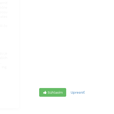
erniť
ločne
mocou
lates
li čo
zu je
ašich
e.
 Ing.
Súhlasím
Upresniť