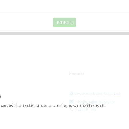
Přihlásit
Kontakt
www.centrum-Majka.cz
s
info@majka-kurzy.cz
ezervačního systému a anonymní analýze návštěvnosti.
774 115 319