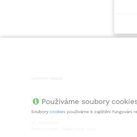
centrum-Majka
Tovární 185
Používáme soubory cookie
66461
Rajhrad
Česká republika
Soubory
cookies
používáme k zajištění fungování r
IČ: 06534295
Provozovatel: Majka-shop s.r.o.