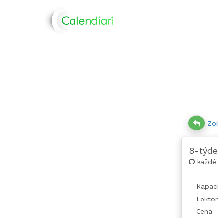
Zob
8-týde
každé 
Kapaci
Lektor
Cena