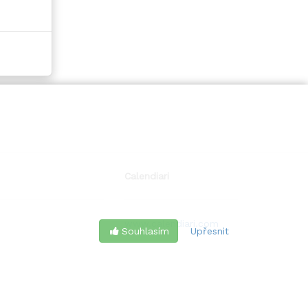
Calendiari
www.calendiari.com
Souhlasím
Upřesnit