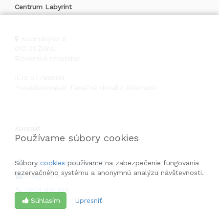
Centrum Labyrint
Kuzmányho 6
010 01
Žilina
Slovenská republika
IČO: 37799509
Prevádzkovateľ: Tanečné divadlo Alternatív
Kontakt
Používame súbory cookies
www.centrumlabyrint.sk
Súbory
cookies
používame na zabezpečenie fungovania
rezervačného systému a anonymnú analýzu návštevnosti.
tda@tda.sk
0904 916 914
Súhlasím
Upresniť