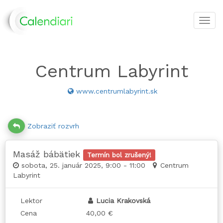
Toggl
navig
Centrum Labyrint
www.centrumlabyrint.sk
Zobraziť rozvrh
Masáž bábätiek
Termín bol zrušený!
sobota, 25. január 2025, 9:00 - 11:00
Centrum
Labyrint
Lektor
Lucia Krakovská
Cena
40,00 €