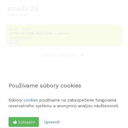
streda
26
august
2026
19:00 - 21:00
LETNÉ AKTÍVNE MEDITÁCIE s Jankou
Jana Kaššová
voľno
Zobraziť ďalšie dni
Používame súbory cookies
jakai.sk
Súbory
cookies
používame na zabezpečenie fungovania
rezervačného systému a anonymnú analýzu návštevnosti.
Bakošova 1
Súhlasím
Upresniť
841 03
Bratislava