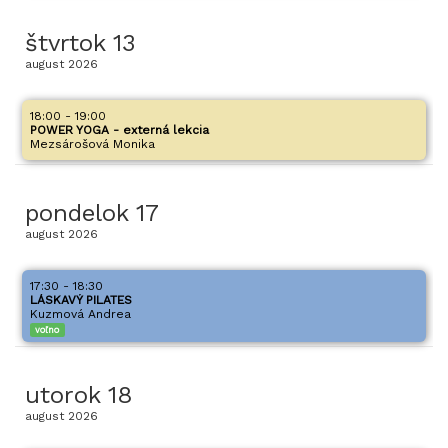
štvrtok
13
august
2026
18:00 - 19:00
POWER YOGA - externá lekcia
Mezsárošová Monika
pondelok
17
august
2026
17:30 - 18:30
LÁSKAVÝ PILATES
Kuzmová Andrea
voľno
utorok
18
august
2026