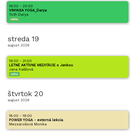
19:00 - 20:00
VINYASA YOGA_Darya
Toth Darya
voľno
streda
19
august
2026
19:00 - 21:00
LETNÉ AKTÍVNE MEDITÁCIE s Jankou
Jana Kaššová
voľno
štvrtok
20
august
2026
18:00 - 19:00
POWER YOGA - externá lekcia
Mezsárošová Monika