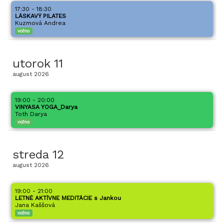
17:30 - 18:30
LÁSKAVÝ PILATES
Kuzmová Andrea
voľno
utorok
11
august
2026
19:00 - 20:00
VINYASA YOGA_Darya
Toth Darya
voľno
streda
12
august
2026
19:00 - 21:00
LETNÉ AKTÍVNE MEDITÁCIE s Jankou
Jana Kaššová
voľno