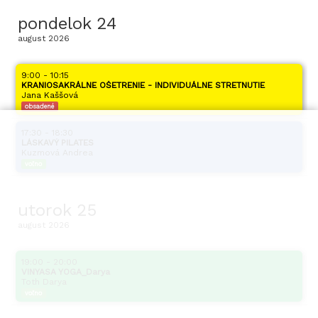
pondelok
24
august
2026
9:00 - 10:15
KRANIOSAKRÁLNE OŠETRENIE - INDIVIDUÁLNE STRETNUTIE
Jana Kaššová
obsadené
17:30 - 18:30
LÁSKAVÝ PILATES
Kuzmová Andrea
voľno
utorok
25
august
2026
19:00 - 20:00
VINYASA YOGA_Darya
Toth Darya
voľno