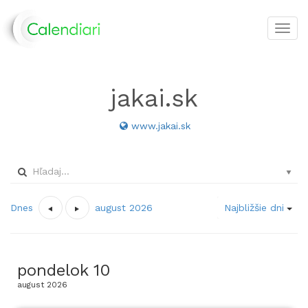
Toggl
navig
jakai.sk
www.jakai.sk
Dnes
august 2026
Najbližšie dni
pondelok
10
august
2026