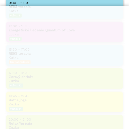
9:30 - 11:00
REIKI terapia
Katka
voľno:
1
12:00 - 13:30
Energetické liečenie Quantum of Love
Lucka
voľno:
1
15:30 - 17:00
REIKI terapia
Katka
len náhradníci
17:30 - 18:30
Zdravý chrbát
Zuzka
voľno:
12
18:45 - 19:45
Hatha joga
Zuzka
voľno:
14
20:00 - 21:00
Relax Yin joga
Zuzka