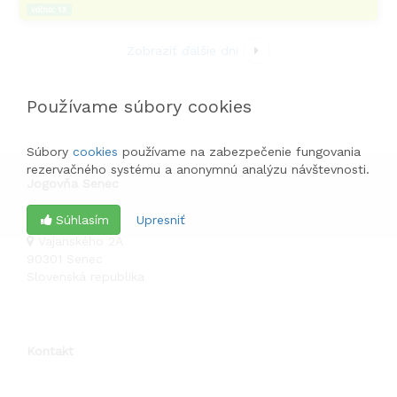
voľno:
13
Zobraziť ďalšie dni
Používame súbory cookies
Súbory
cookies
používame na zabezpečenie fungovania
rezervačného systému a anonymnú analýzu návštevnosti.
Jogovňa Senec
Súhlasím
Upresniť
Vajanského 2A
90301
Senec
Slovenská republika
Kontakt