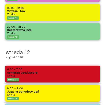
18:45 - 19:45
Vinyasa Flow
Zuzka
voľno:
14
20:00 - 21:00
Restoratívna joga
Zuzka
voľno:
13
streda
12
august
2026
6:30 - 7:30
Ashtanga Led/Mysore
Katka
voľno:
13
8:00 - 9:00
Joga na pohodový deň
Katka
voľno:
14