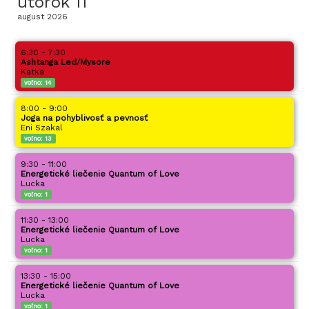
utorok
11
august
2026
6:30 - 7:30
Ashtanga Led/Mysore
Katka
voľno:
14
8:00 - 9:00
Joga na pohyblivosť a pevnosť
Eni Szakal
voľno:
13
9:30 - 11:00
Energetické liečenie Quantum of Love
Lucka
voľno:
1
11:30 - 13:00
Energetické liečenie Quantum of Love
Lucka
voľno:
1
13:30 - 15:00
Energetické liečenie Quantum of Love
Lucka
voľno:
1