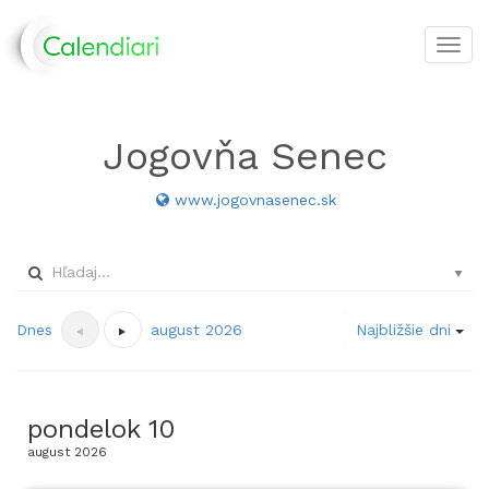
Toggl
navig
Jogovňa Senec
www.jogovnasenec.sk
Dnes
august 2026
Najbližšie dni
pondelok
10
august
2026