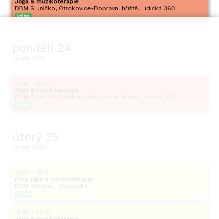
Jóga & muzikoterapie
DDM Sluníčko, Otrokovice-Dopravní hřiště, Lidická 360
volno
pondělí
24
srpen
2026
18:45 - 20:00
Jóga & muzikoterapie
DDM Sluníčko, Otrokovice-Dopravní hřiště, Lidická 360
volno
úterý
25
srpen
2026
18:00 - 19:15
Flow jóga & muzikoterapie
DDM Matýsek, Napajedla
volno
19:30 - 20:45