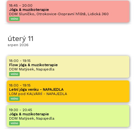
18:45 - 20:00
Jóga & muzikoterapie
DDM Sluníčko, Otrokovice-Dopravní hřiště, Lidická 360
volno
úterý
11
srpen
2026
18:00 - 19:15
Flow jóga & muzikoterapie
DDM Matýsek, Napajedla
volno
18:00 - 19:15
Letní jóga venku - NAPAJEDLA
LOM pod KALVÁRIÍ - NAPAJEDLA
volno
19:30 - 20:45
Jóga & muzikoterapie
DDM Matýsek, Napajedla
volno