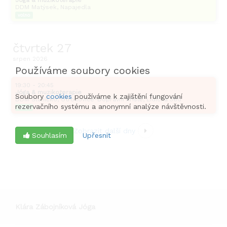
Jóga & muzikoterapie
DDM Matýsek, Napajedla
volno
čtvrtek
27
srpen
2026
Používáme soubory cookies
19:30 - 20:45
Jóga & muzikoterapie
Soubory
cookies
používáme k zajištění fungování
DDM Sluníčko, Otrokovice-Dopravní hřiště, Lidická 360
rezervačního systému a anonymní analýze návštěvnosti.
volno
Zobrazit další dny
Souhlasím
Upřesnit
Klára Zábojníková Jóga