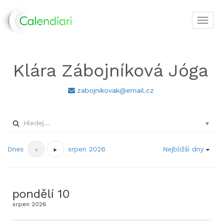
Toggl
navig
Klára Zábojníková Jóga
zabojnikovak@email.cz
Dnes
srpen 2026
Nejbližší dny
pondělí
10
srpen
2026