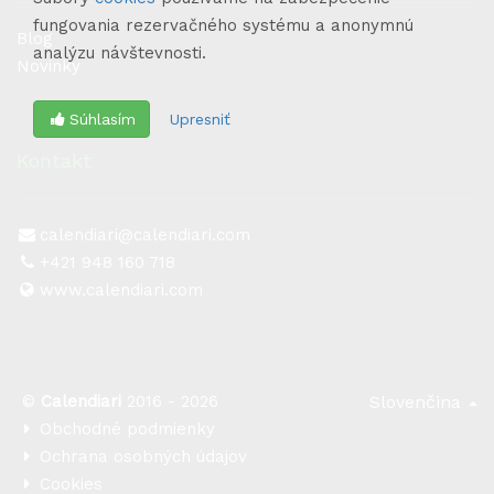
fungovania rezervačného systému a anonymnú
Blog
analýzu návštevnosti.
Novinky
Súhlasím
Upresniť
Kontakt
calendiari@calendiari.com
+421 948 160 718
www.calendiari.com
©
Calendiari
2016 - 2026
Slovenčina
Obchodné podmienky
Ochrana osobných údajov
Cookies