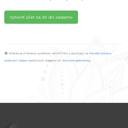
Vytvoriť účet na 30 dní zadarmo
Stránka je chránená systémom reCAPTCHA a používajú sa
Pravidlá ochrany
osobných údajov
spoločnosti Google a ich
Zmluvné podmienky
.