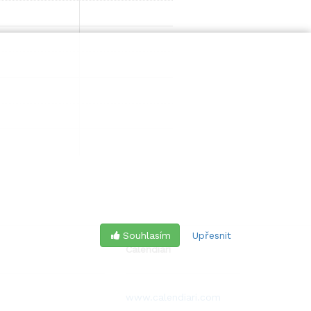
Souhlasím
Upřesnit
Calendiari
www.calendiari.com