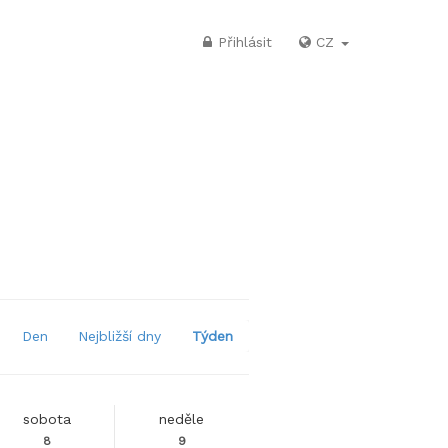
Přihlásit
CZ
Den
Nejbližší dny
Týden
sobota
neděle
8
9