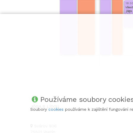
18:30
Všes
jóga
Lída 
pro
rovn
a
vitali
Používáme soubory cookie
JÓGA S LÍDOU
Soubory
cookies
používáme k zajištění fungování r
Svárov 936
75501
Vsetín