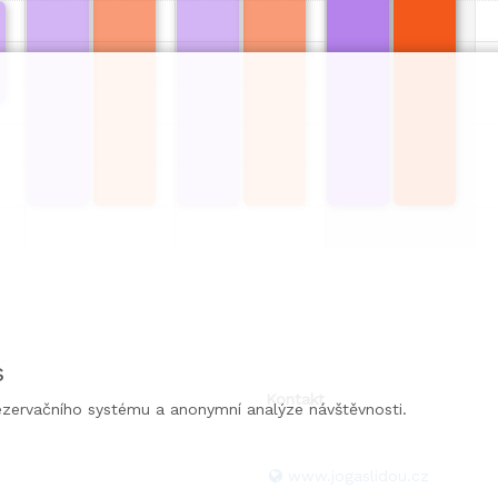
 - 19:45
tranná
nebo Gábi
ováhu
tu
s
Kontakt
ezervačního systému a anonymní analýze návštěvnosti.
www.jogaslidou.cz