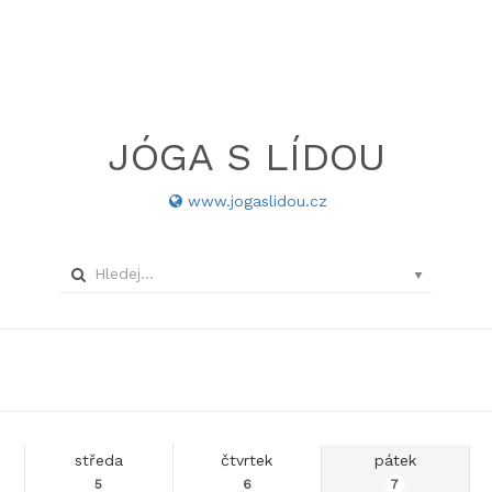
JÓGA S LÍDOU
www.jogaslidou.cz
středa
čtvrtek
pátek
5
6
7